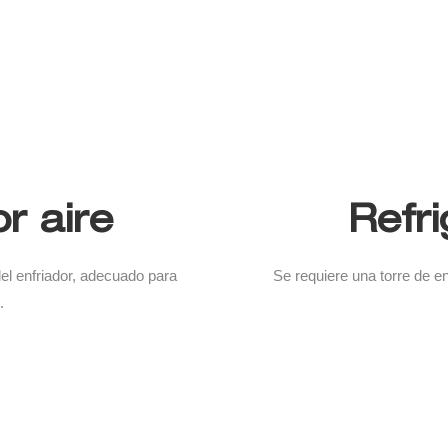
r aire
Refr
del enfriador, adecuado para
Se requiere una torre de en
.