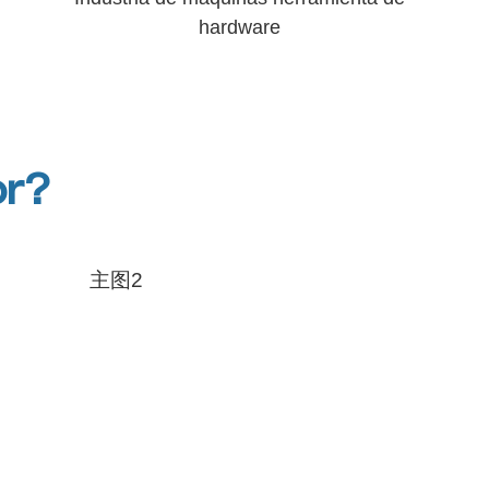
hardware
or?