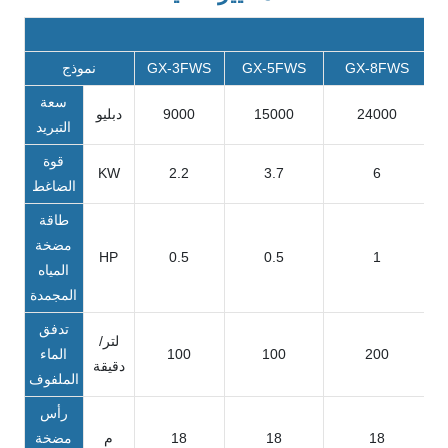
GX-8FWS
GX-5FWS
GX-3FWS
نموذج
سعة
24000
15000
9000
دبليو
التبريد
قوة
KW
2.2
3.7
6
الضاغط
طاقة
مضخة
HP
0.5
0.5
1
المياه
المجمدة
تدفق
لتر/
200
100
100
الماء
دقيقة
الملفوف
رأس
18
18
18
م
مضخة