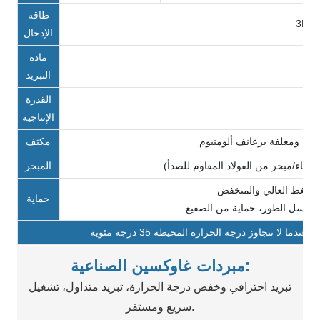
طاقة
3P-3
الإدخال
مادة
التبريد
القدرة
الإنتاجية
مكثف
غطاء/مبخر من الفولاذ المقاوم للصدأ)
المبخر
حماية
/تسلسل الطور، حماية من الصقيع
مبردات غاوكسين الصناعية:
تبريد احترافي وخفض درجة الحرارة، تبريد متداول، تشغيل
سريع ومستقر.