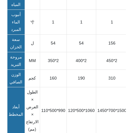
المياه
أنبوب
1
1
1
寸
الماء
المبرد
سعة
156
54
54
ل
الخزان
مروحة
MM
350*2
400*2
450*2
التبريد
الوزن
310
190
160
كجم
الصافي
الطول
×
العرض
أبعاد
110*500*990
120*500*1060
1450*700*1500
1
×
المخطط
الارتفاع
(مم)