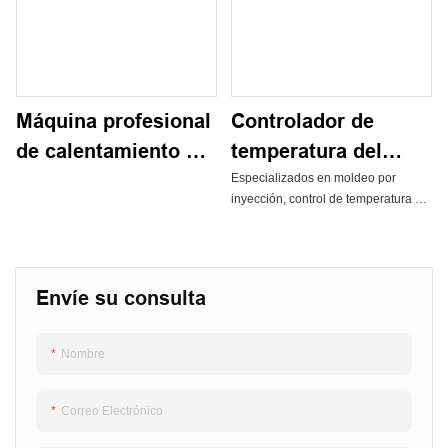
Máquina profesional
Controlador de
de calentamiento de
temperatura del
moldes
molde
Especializados en moldeo por
inyección, control de temperatura de
moldes de moldeo por inyección de
precisión, extrusión, control de
temperatura de moldeo por
extrusión, control de temperatura de
Envíe su consulta
calentamiento de canales y control
de temperatura de maquinaria de
caucho y plástico.
Nombre
Correo Electrónico