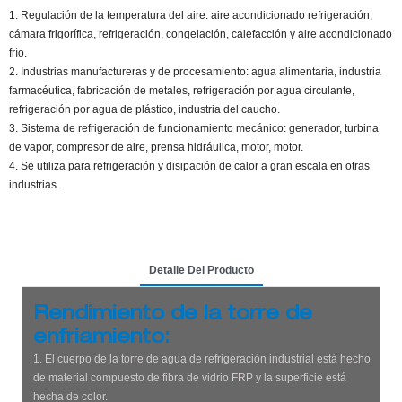
1. Regulación de la temperatura del aire: aire acondicionado refrigeración,
cámara frigorífica, refrigeración, congelación, calefacción y aire acondicionado
frío.
2. Industrias manufactureras y de procesamiento: agua alimentaria, industria
farmacéutica, fabricación de metales, refrigeración por agua circulante,
refrigeración por agua de plástico, industria del caucho.
3. Sistema de refrigeración de funcionamiento mecánico: generador, turbina
de vapor, compresor de aire, prensa hidráulica, motor, motor.
4. Se utiliza para refrigeración y disipación de calor a gran escala en otras
industrias.
Detalle Del Producto
Rendimiento de la torre de
enfriamiento:
1. El cuerpo de la torre de agua de refrigeración industrial está hecho
de material compuesto de fibra de vidrio FRP y la superficie está
hecha de color.