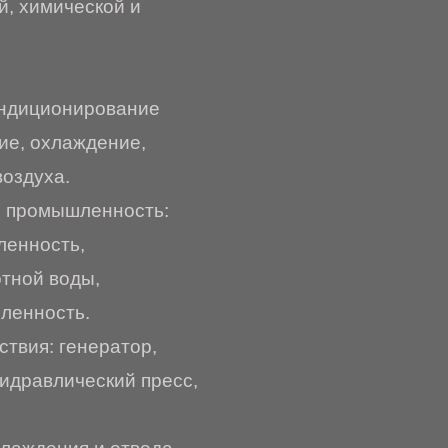
, химической и
ондиционирование
ие, охлаждение,
оздуха.
я промышленность:
ленность,
тной воды,
ленность.
твия: генератор,
гидравлический пресс,