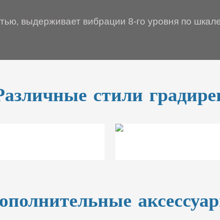
тью, выдерживает вибрации 8-го уровня по шкале
Различные стили градире
ополнительные аксессуа