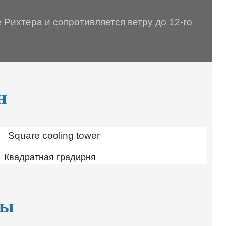
 Рихтера и сопротивляется ветру до 12-го
н
Квадратная градирня
ры