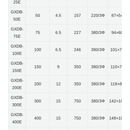
25E
GXDB-
50
4.5
157
220/3Φ
87×54×1
50E
GXDB-
75
6.5
227
380/3Φ
94×60×1
75E
GXDB-
100
6.5
246
380/3Φ
101×70×1
100E
GXDB-
150
9
350
380/3Φ
110×74×1
150E
GXDB-
200
12
350
380/3Φ
118×84×1
200E
GXDB-
300
15
750
380/3Φ
142×100×
300E
GXDB-
400
15
750
380/3Φ
148×106×
400E