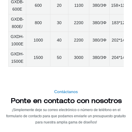
GXDB-
600
20
1100
380/3Φ
158×116×
600E
GXDB-
800
30
2200
380/3Φ
183*128*2
800E/
GXDH-
1000
40
2200
380/3Φ
202*142*2
1000E
GXDH-
1500
50
3000
380/3Φ
204*142*3
1500E
Contáctanos
Ponte en contacto con nosotros
¡Simplemente deje su correo electrónico o número de teléfono en el
formulario de contacto para que podamos enviarle un presupuesto gratuito
para nuestra amplia gama de diseños!