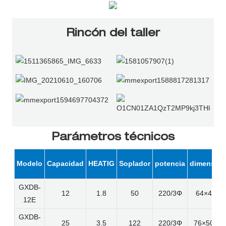
Rincón del taller
Parámetros técnicos
Modelo
Capacidad
HEATIG
Soplador
potencia
dimensio
GXDB-
12
1.8
50
220/3Φ
64×44×7
12E
GXDB-
25
3.5
122
220/3Φ
76×50×1