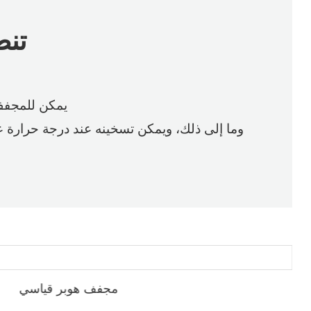
تنط
يمكن للمجفف 
يستخدم لإزالة الرطوبة السطحية، ومناسب للمواد الخام مثل PP، PE، ABS، PVC، وما إلى ذلك، ويمكن 
مجفف هوبر قياسي