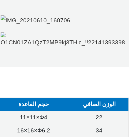
الوزن الصافي
حجم القاعدة
11×11×Φ4
22
16×16×Φ6.2
34