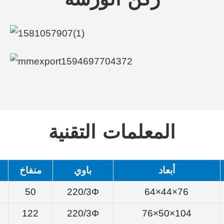
ركن الورشة
المعلمات التقنية
أبعاد
باوي
منفاخ
50
220/3Φ
64×44×76
122
220/3Φ
76×50×104