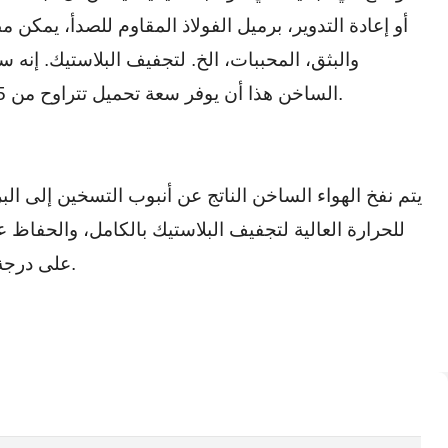
أو إعادة التدوير، برميل الفولاذ المقاوم للصدأ، يمكن 
والبثق، المحببات، الخ. لتجفيف البلاستيك. إنه
الساخن هذا أن يوفر سعة تحميل تتراوح من 25 إلى 2000 كجم، مع توفر نماذج متعددة.
يتم نفخ الهواء الساخن الناتج عن أنبوب التسخين إلى الب
للحرارة العالية لتجفيف البلاستيك بالكامل، والحفاظ
على درجة حرارة موحدة وثابتة على المدى الطويل.