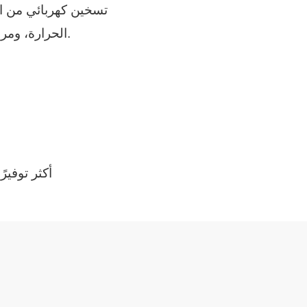
تسخين كهربائي من الف
الحرارة، ومروحة تتحمل درجة الحرارة العالية. يجف جيدا وبسرعة.
أكثر توفيرًا ل