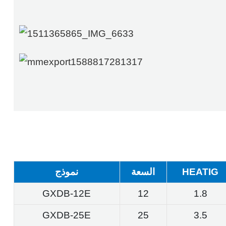
HEATIG
السعة
نموذج
GXDB-12E
12
1.8
GXDB-25E
25
3.5