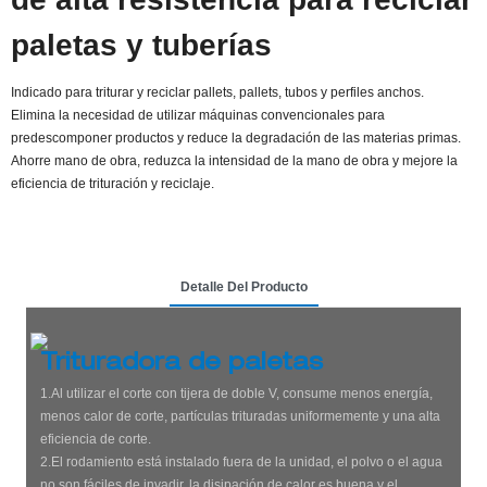
paletas y tuberías
Indicado para triturar y reciclar pallets, pallets, tubos y perfiles anchos.
Elimina la necesidad de utilizar máquinas convencionales para
predescomponer productos y reduce la degradación de las materias primas.
Ahorre mano de obra, reduzca la intensidad de la mano de obra y mejore la
eficiencia de trituración y reciclaje.
Detalle Del Producto
Trituradora de paletas
1.Al utilizar el corte con tijera de doble V, consume menos energía,
menos calor de corte, partículas trituradas uniformemente y una alta
eficiencia de corte.
2.El rodamiento está instalado fuera de la unidad, el polvo o el agua
no son fáciles de invadir, la disipación de calor es buena y el