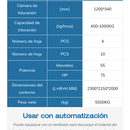
Cámara de
(mm)
1200*340
trituración
Capacidad de
(kg/hora)
600-1000KG
trituración
Número de hoja
PCS
4
Número de hoja
PCS
10
kilovatios
55
Potencia
HP
75
Dimensiones del
(L×W×H MM)
2300*2150*2000
contorno
Peso neto
(kg)
5500KG
Usar con automatización
Puede equiparse con un ventilador para descargar el material del