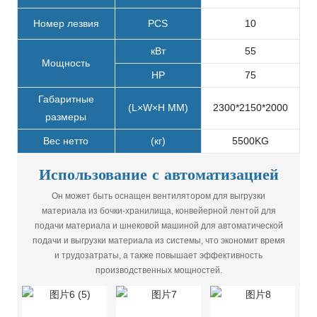
Номер лезвия
PCS
10
кВт
55
Мощность
HP
75
Габаритные
(L×W×H MM)
2300*2150*2000
размеры
Вес нетто
(кг)
5500KG
Использование с автоматизацией
Он может быть оснащен вентилятором для выгрузки
материала из бочки-хранилища, конвейерной лентой для
подачи материала и шнековой машиной для автоматической
подачи и выгрузки материала из системы, что экономит время
и трудозатраты, а также повышает эффективность
производственных мощностей.