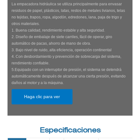
La empacadora hidráulica se utiliza principalmente para envasar
residuos de papel, plásticos, latas, restos de metales livianos, telas
no tejidas, trapos, ropa, algodón, edredones, lana, paja de trigo y
otros materiales.
1. Buena calidad, rendimiento estable y alta seguridad.
2. Diseño de embalaje de siete carriles, fácil de operar, giro
automático de pacas, ahorro de mano de obra.
3. Bajo nivel de ruido, alta eficiencia, operación continental
4. Con desbordamiento y prevención de sobrecarga del sistema,
rendimiento confiable.
5.Equipado con un interruptor de presión, el sistema se detendrá
automáticamente después de alcanzar una cierta presión, evitando
daños al motor y a la máquina.
Haga clic para ver
Especificaciones