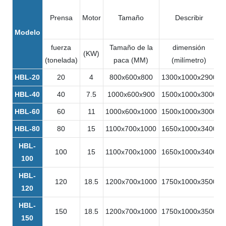
Prensa
Motor
Tamaño
Describir
P
Modelo
fuerza
Tamaño de la
dimensión
(KW)
(
(tonelada)
paca (MM)
(milímetro)
HBL-20
20
4
800x600x800
1300x1000x2900
1
HBL-40
40
7.5
1000x600x900
1500x1000x3000
1
HBL-60
60
11
1000x600x1000
1500x1000x3000
2
HBL-80
80
15
1100x700x1000
1650x1000x3400
3
HBL-
100
15
1100x700x1000
1650x1000x3400
4
100
HBL-
120
18.5
1200x700x1000
1750x1000x3500
4
120
HBL-
150
18.5
1200x700x1000
1750x1000x3500
5
150