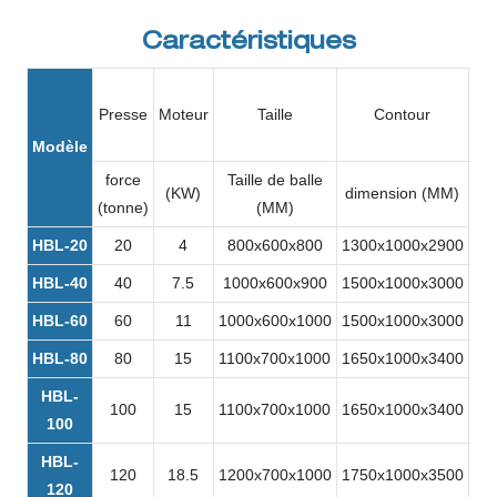
Caractéristiques
Presse
Moteur
Taille
Contour
Poi
Modèle
force
Taille de balle
(KW)
dimension (MM)
(K
(tonne)
(MM)
HBL-20
20
4
800x600x800
1300x1000x2900
10
HBL-40
40
7.5
1000x600x900
1500x1000x3000
18
HBL-60
60
11
1000x600x1000
1500x1000x3000
22
HBL-80
80
15
1100x700x1000
1650x1000x3400
35
HBL-
100
15
1100x700x1000
1650x1000x3400
42
100
HBL-
120
18.5
1200x700x1000
1750x1000x3500
49
120