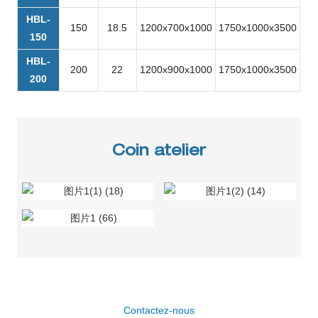
HBL-
150
18.5
1200x700x1000
1750x1000x3500
56
150
HBL-
200
22
1200x900x1000
1750x1000x3500
59
200
Coin atelier
Contactez-nous