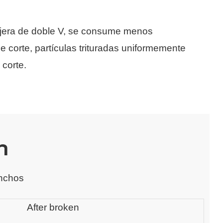
n tijera de doble V, se consume menos
e corte, partículas trituradas uniformemente
 corte.
n
anchos