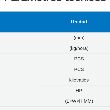
Unidad
(mm)
(kg/hora)
PCS
PCS
kilovatios
HP
(L×W×H MM)