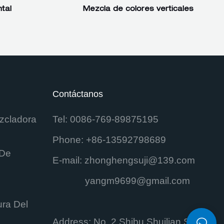
tal
Mezcla de colores verticales
Contáctanos
zcladora
Tel: 0086-769-89875195
Phone: +86-13592798689
 De
E-mail:
zhonghengsuji@139.com
yangm9699@gmail.com
ra Del
Address: No. 2 Shibu Shuilian Street,