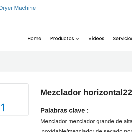
 Dryer Machine
Home
Productos
Vídeos
Servicio
Mezclador horizontal2
Palabras clave :
Mezclador mezclador grande de alta
inoxidable/mezclador de secado por