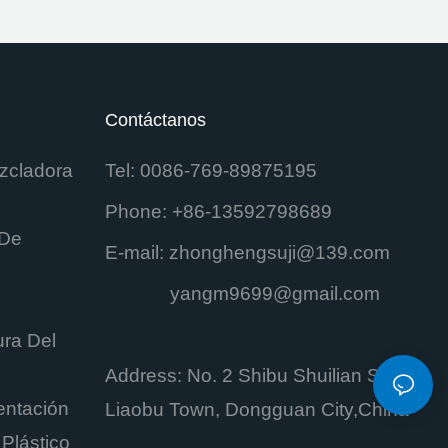
Contáctanos
zcladora
Tel: 0086-769-89875195
Phone: +86-13592798689
 De
E-mail:
zhonghengsuji@139.com
yangm9699@gmail.com
ra Del
Address: No. 2 Shibu Shuilian Street,
entación
Liaobu Town, Dongguan City,China
Plástico