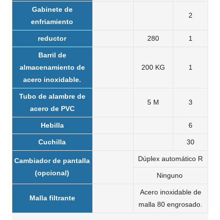
Gabinete de
2
enfriamiento
reductor
280
1
Barril de
almacenamiento de
200 KG
1
acero inoxidable.
Tubo de alambre de
5 M
3
acero de PVC
Hebilla
6
Cuchilla
30
Dúplex automático R
Cambiador de pantalla
(opcional)
Ninguno
Acero inoxidable de
Malla filtrante
malla 80 engrosado.