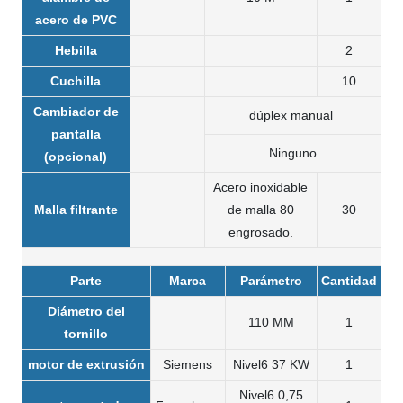
acero de PVC
Hebilla
2
Cuchilla
10
Cambiador de
dúplex manual
pantalla
Ninguno
(opcional)
Acero inoxidable
Malla filtrante
de malla 80
30
engrosado.
Parte
Marca
Parámetro
Cantidad
Diámetro del
110 MM
1
tornillo
motor de extrusión
Siemens
Nivel6 37 KW
1
Nivel6 0,75