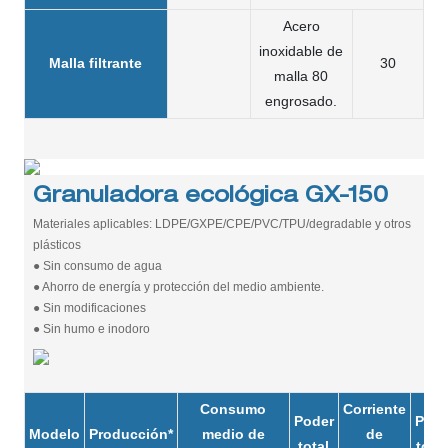
Acero
inoxidable de
Malla filtrante
30
malla 80
engrosado.
Granuladora ecológica GX-150
Materiales aplicables: LDPE/GXPE/CPE/PVC/TPU/degradable y otros
plásticos
● Sin consumo de agua
● Ahorro de energía y protección del medio ambiente.
● Sin modificaciones
● Sin humo e inodoro
Consumo
Corriente
Poder
Pes
Modelo
Producción*
medio de
de
total
total