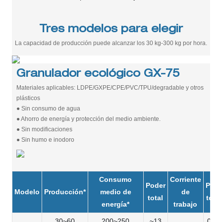
Tres modelos para elegir
La capacidad de producción puede alcanzar los 30 kg-300 kg por hora.
Granulador ecológico GX-75
Materiales aplicables: LDPE/GXPE/CPE/PVC/TPU/degradable y otros
plásticos
● Sin consumo de agua
● Ahorro de energía y protección del medio ambiente.
● Sin modificaciones
● Sin humo e inodoro
Consumo
Corriente
Poder
Pes
Modelo
Producción*
medio de
de
total
total
energía*
trabajo
30~60
200~250
~13
0.78