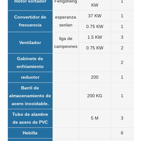
motor cortador
Fengsheng
1
KW
37 KW
1
Convertidor de
esperanza
frecuencia
senlan
0.75 KW
1
1.5 KW
3
liga de
Ventilador
campeones
0.75 KW
2
Gabinete de
2
enfriamiento
reductor
200
1
Barril de
almacenamiento de
200 KG
1
acero inoxidable.
Tubo de alambre
5 M
3
de acero de PVC
Hebilla
6