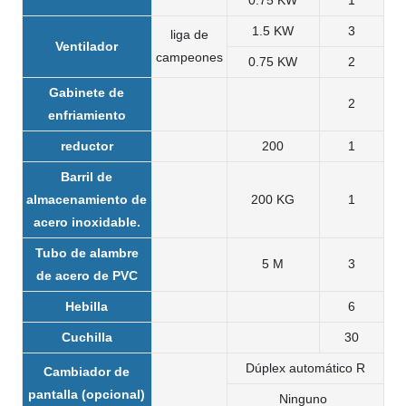
0.75 KW
1
1.5 KW
3
liga de
Ventilador
campeones
0.75 KW
2
Gabinete de
2
enfriamiento
reductor
200
1
Barril de
almacenamiento de
200 KG
1
acero inoxidable.
Tubo de alambre
5 M
3
de acero de PVC
Hebilla
6
Cuchilla
30
Dúplex automático R
Cambiador de
pantalla (opcional)
Ninguno