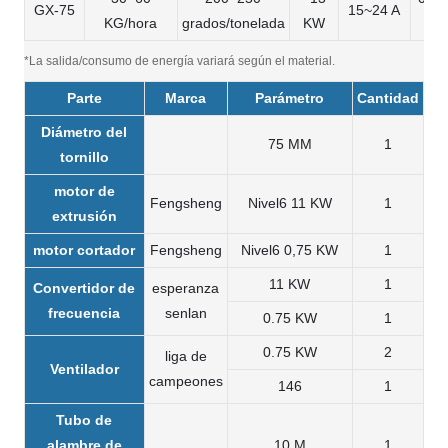
GX-75
15~24 A
KG/hora
grados/tonelada
KW
T
*La salida/consumo de energía variará según el material.
Parte
Marca
Parámetro
Cantidad
Diámetro del
75 MM
1
tornillo
motor de
Fengsheng
Nivel6 11 KW
1
extrusión
motor cortador
Fengsheng
Nivel6 0,75 KW
1
11 KW
1
Convertidor de
esperanza
frecuencia
senlan
0.75 KW
1
0.75 KW
2
liga de
Ventilador
campeones
146
1
Tubo de
alambre de
10 M
1