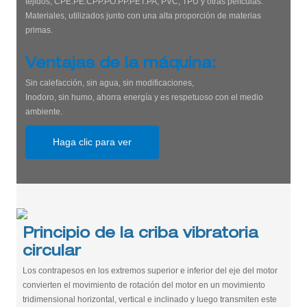
tejidos, CPE.PE.CPP.PO.PP.PET.PA, PVC, TPU y otras películas.
Materiales, utilizados junto con una alta proporción de materias
primas.
Ventajas de la máquina:
Sin calefacción, sin agua, sin modificaciones,
Inodoro, sin humo, ahorra energía y es respetuoso con el medio
ambiente.
Haga clic para ver
Principio de la criba vibratoria
circular
Los contrapesos en los extremos superior e inferior del eje del motor
convierten el movimiento de rotación del motor en un movimiento
tridimensional horizontal, vertical e inclinado y luego transmiten este