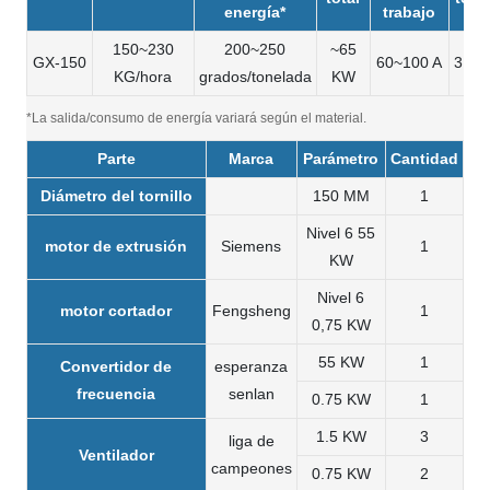
energía*
trabajo
150~230
200~250
~65
GX-150
60~100 A
3.1 
KG/hora
grados/tonelada
KW
*La salida/consumo de energía variará según el material.
Parte
Marca
Parámetro
Cantidad
Diámetro del tornillo
150 MM
1
Nivel 6 55
motor de extrusión
Siemens
1
KW
Nivel 6
motor cortador
Fengsheng
1
0,75 KW
55 KW
1
Convertidor de
esperanza
frecuencia
senlan
0.75 KW
1
1.5 KW
3
liga de
Ventilador
campeones
0.75 KW
2