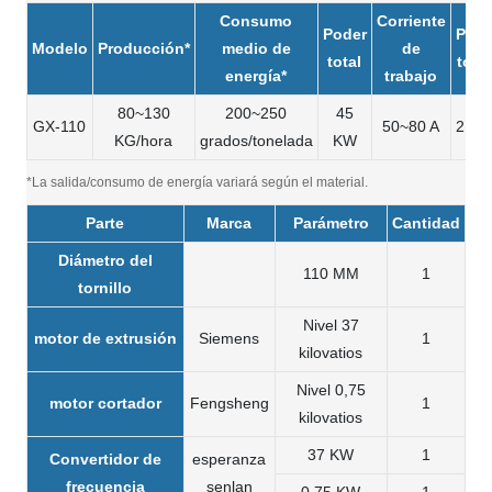
Consumo
Corriente
Poder
Pes
Modelo
Producción*
medio de
de
total
total
energía*
trabajo
80~130
200~250
45
GX-110
50~80 A
2.4 
KG/hora
grados/tonelada
KW
*La salida/consumo de energía variará según el material.
Parte
Marca
Parámetro
Cantidad
Diámetro del
110 MM
1
tornillo
Nivel 37
motor de extrusión
Siemens
1
kilovatios
Nivel 0,75
motor cortador
Fengsheng
1
kilovatios
37 KW
1
Convertidor de
esperanza
frecuencia
senlan