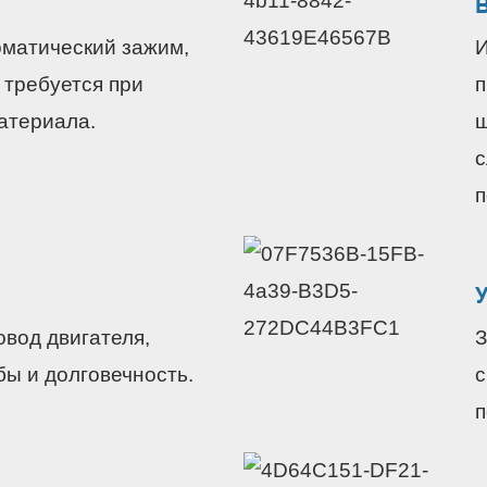
матический зажим,
И
 требуется при
п
атериала.
ш
с
п
вод двигателя,
З
бы и долговечность.
с
п