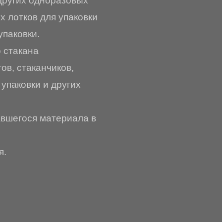
других одноразовых
х лотков для упаковки
упаковки.
 стакана
в, стаканчиков,
 упаковки и других
авшегося материала в
я.