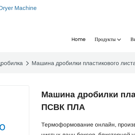
 Dryer Machine
Home
Продукты
В
дробилка
Машина дробилки пластикового лис
Машина дробилки пла
ПСВК ПЛА
Термоформование онлайн, произво
чистых ланч-боксов, блистерной 