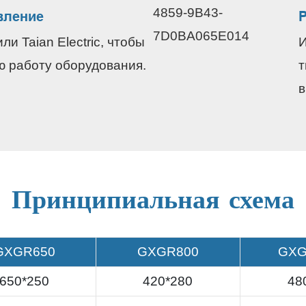
вление
и Taian Electric, чтобы
ю работу оборудования.
т
в
Принципиальная схема
GXGR650
GXGR800
GXG
650*250
420*280
48