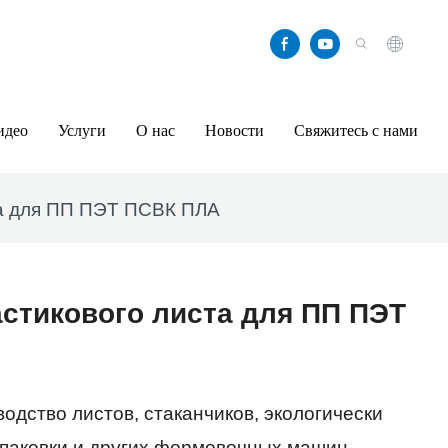
идео
Услуги
О нас
Новости
Свяжитесь с нами
та для ПП ПЭТ ПСВК ПЛА
стикового листа для ПП ПЭТ
дство листов, стаканчиков, экологически
упаковки и других формовочных машин.