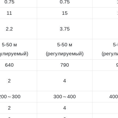
0.75
0.75
11
15
2.2
3.75
5-50 м
5-50 м
5-
гулируемый)
(регулируемый)
(регул
640
790
2
4
200～300
300～400
40
2
4