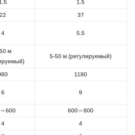
1.5
1.5
22
37
4
5.5
50 м
5-50 м (регулируемый)
ируемый)
980
1180
6
9
0～600
600～800
4
4