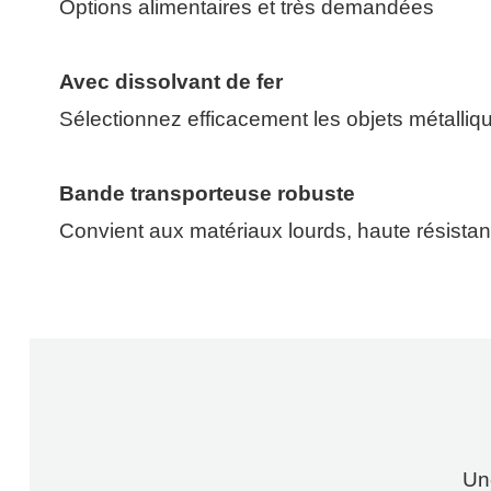
Options alimentaires et très demandées
Avec dissolvant de fer
Sélectionnez efficacement les objets métalliq
Bande transporteuse robuste
Convient aux matériaux lourds, haute résistan
Type de curling grimpant
Un