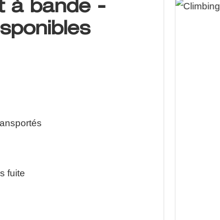
 à bande -
isponibles
ransportés
s fuite