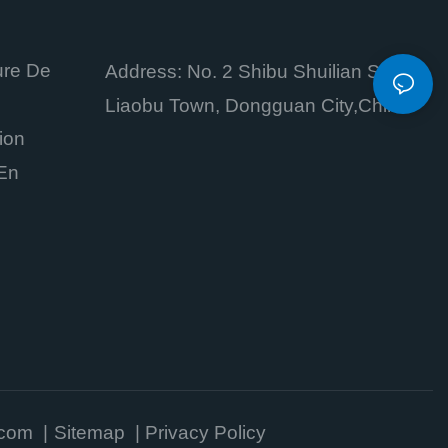
ure De
Address: No. 2 Shibu Shuilian Street,
Liaobu Town, Dongguan City,China
ion
En
.com
|
Sitemap
|
Privacy Policy