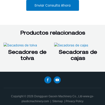
Enviar Consulta Ahora
Productos relacionados
Secadores de
Secadoras de
tolva
cajas
Copyright © 2026 Dongguan Gaoxin Machinery Co., Ltd-www.gx-
plasticmachinery.com
|
Sitemap
|
Privacy Policy