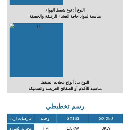
النوع أ: نوع شفط الهواء
مناسبة لمواد حافة الغشاء الرقيقة والخفيفة
النوع ب: أنواع عجلات الضغط
مناسبة للأفلام أو الصفائح العريضة والسميكة
رسم تخطيطي
GX-250
GX163
وحدة
عارضات ازياء
3KW
1.5KW
HP
محرك كسارة