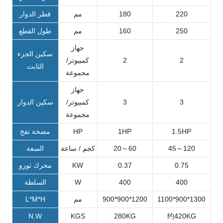
220
180
مم
قطر الدوار
250
160
مم
طول القطع
جهاز
سكين الجزء
2
2
كمبيوتر/
الثابت
مجموعة
جهاز
3
3
كمبيوتر/
سكين الدوار
مجموعة
1.5HP
1HP
HP
مضخة نفخ
45～120
20～60
كجم / ساعة
السعة
0.75
0.37
KW
محرك تورو
400
400
W
السلطة
1100*900*1300
900*900*1200
مم
L*M*H
N.W
KGS
280KG
约420KG