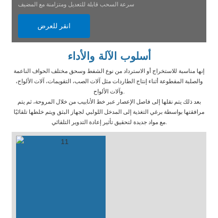
سرعة السحب قابلة للتعديل ومتزامنة مع المضيف
انقر للعرض
أسلوب الآلة والأداء
إنها مناسبة للاستخراج أو الاسترداد من نوع الشفط وسحق مختلف الحواف الناعمة
والصلبة المقطوعة أثناء إنتاج الطاردات مثل آلات الصب، التقويمات، آلات الألواح،
وآلات الألواح.
بعد ذلك يتم نقلها إلى فاصل الإعصار عبر خط الأنابيب من خلال المروحة، ثم يتم
مرافقتها بواسطة برغي التغذية إلى المدخل اللولبي لجهاز البثق ويتم خلطها تلقائيًا
مع مواد جديدة لتحقيق تأثير إعادة التدوير التلقائي.