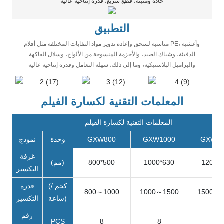
حادة ومتينة، قطع سريع، قدرة إنتاجية عالية
التطبيق
مناسبة لسحق وإعادة تدوير مواد النفايات المختلفة مثل أفلام PE، وأغشية
الدفيئة، وشباك الصيد، والأحزمة المنسوجة من الألواح، وسلال الفاكهة
والبراميل البلاستيكية، وما إلى ذلك، سهلة التعامل وقدرة إنتاجية عالية
المعلمات التقنية لكسارة الفيلم
المعلمات التقنية لكسارة الفيلم
GXW12
GXW1000
GXW800
وحدة
نموذج
غرفة
1200*
1000*630
800*500
(مم)
التكسير
(كجم /
قدرة
800～1000
1000～1500
1500～2
ساعة)
التكسير
رقم
PCS
8
8
8