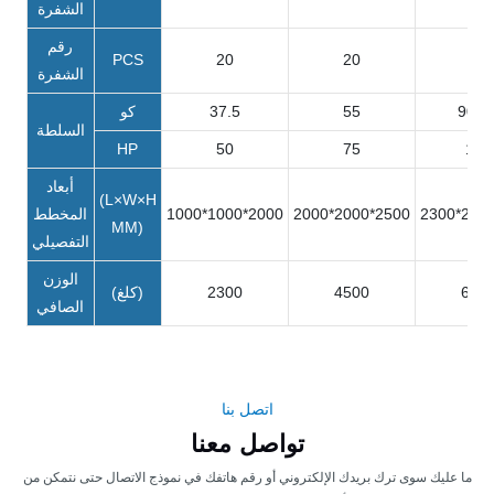
الشفرة
رقم
PCS
20
20
20
الشفرة
90K
55
37.5
كو
السلطة
HP
50
75
120
أبعاد
(L×W×H
2300*230
2000*2000*2500
1000*1000*2000
المخطط
MM)
التفصيلي
الوزن
600
4500
2300
(كلغ)
الصافي
اتصل بنا
تواصل معنا
ما عليك سوى ترك بريدك الإلكتروني أو رقم هاتفك في نموذج الاتصال حتى نتمكن من