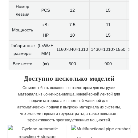
Номер
PCS
12
15
лезвия
кВт
7.5
11
Мощность
HP
10
15
Габаритные
(L×W×H
1160×840×1310
1430×1010×1550
1500
размеры
MM)
Вес нетто
(кг)
500
900
Доступно несколько моделей
Он может быть оснащен вентилятором для выгрузки
материала из бочки-хранилища, конвейерной лентой для
подачи материала и шнековой машиной для
автоматической подачи и выгрузки материала из системы,
что экономит время и трудозатраты, а также повышает
эффективность производственных мощностей.