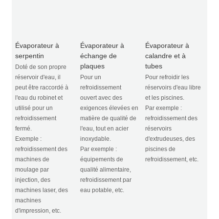
Évaporateur à
Évaporateur à
Évaporateur à
serpentin
échange de
calandre et à
plaques
tubes
Doté de son propre
réservoir d'eau, il
Pour un
Pour refroidir les
peut être raccordé à
refroidissement
réservoirs d'eau libre
l'eau du robinet et
ouvert avec des
et les piscines.
utilisé pour un
exigences élevées en
Par exemple :
refroidissement
matière de qualité de
refroidissement des
fermé.
l'eau, tout en acier
réservoirs
Exemple :
inoxydable.
d'extrudeuses, des
refroidissement des
Par exemple :
piscines de
machines de
équipements de
refroidissement, etc.
moulage par
qualité alimentaire,
injection, des
refroidissement par
machines laser, des
eau potable, etc.
machines
d'impression, etc.