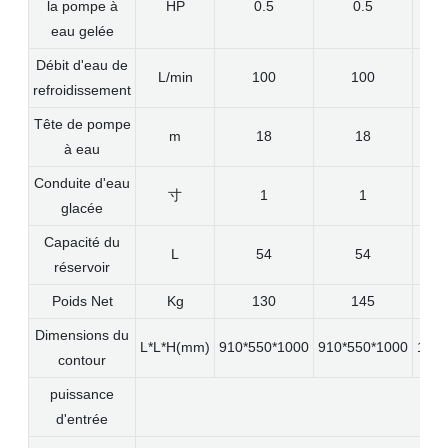
la pompe à
HP
0.5
0.5
eau gelée
Débit d'eau de
L/min
100
100
refroidissement
Tête de pompe
m
18
18
à eau
Conduite d'eau
寸
1
1
glacée
Capacité du
L
54
54
réservoir
Poids Net
Kg
130
145
Dimensions du
L*L*H(mm)
910*550*1000
910*550*1000
1250
contour
puissance
3P-
d'entrée