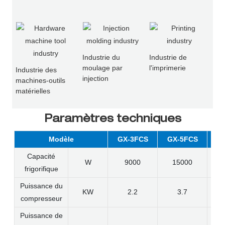
Industrie du
Industrie de
moulage par
l'imprimerie
Industrie des
injection
machines-outils
matérielles
Paramètres techniques
Modèle
GX-3FCS
GX-5FCS
G
Capacité
W
9000
15000
frigorifique
Puissance du
KW
2.2
3.7
compresseur
Puissance de