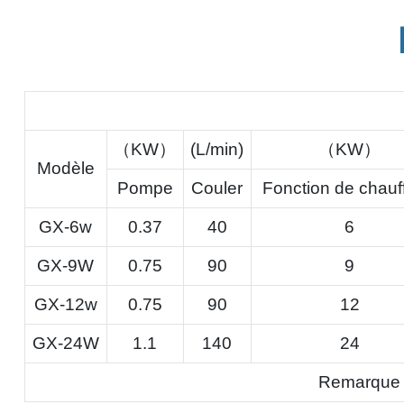
（KW）
(L/min)
（KW）
Modèle
Pompe
Couler
Fonction de chauf
GX-6w
0.37
40
6
GX-9W
0.75
90
9
GX-12w
0.75
90
12
GX-24W
1.1
140
24
Remarque :