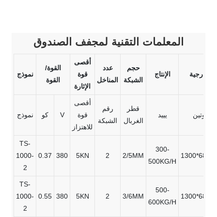
المعلمات التقنية لمجفف الصندوق
أقصى
حجم
عدد
القوة/
د الخارجية
الإنتاج
قوة
نموذج
الشبكة
المناخل
القوة
الإثارة
أقصى
قطر
رقم
د الكوتين
يييد
قوة
V
كو
نموذج
الغربال
الشبكة
للاهتزاز
TS-
300-
1000-
0.37
380
5KN
2
2/5MM
1300*680*
500KG/H
2
TS-
500-
1000-
0.55
380
5KN
2
3/6MM
1300*680*
600KG/H
2