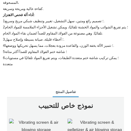
المسحوقة،
كفاءة عالية ومريحة وسريعة.
أداء آلة فحص الاهتزاز:
1؛ تصميم رائع ومتين، سهل التشغيل، تغيير وتنظيف شبكي مريح وسريع.
2؛ يتم تفريغ الشوائب والمواد الخشنة تلقائيًا، ويمكن تشغيل الأجزاء الملامسة للمواد الخام
تلقائيًا. وهي مصنوعة من الفولاذ المقاوم للصدأ لضمان نقاء المواد الخام.
3؛ أخطاء قليلة، صيانة بسيطة وإصلاح سهل.
4؛ تتميز الآلة بخفة الوزن، والقاعدة مزودة بعجلات، مما يسهل تحريكها ووضعها.
5؛ شاشة ختم الفولاذ المقاوم للصدأ أكثر متانة
6؛ يمكن تركيب شاشة ختم متعددة الطبقات، ويتم تفريغ المواد تلقائيًا في مستويات
متعددة
تفاصيل المنتج
نموذج خاص للتحبيب