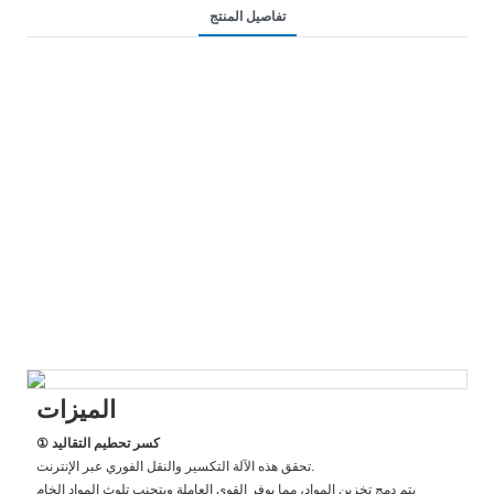
تفاصيل المنتج
الميزات
① كسر تحطيم التقاليد
تحقق هذه الآلة التكسير والنقل الفوري عبر الإنترنت.
يتم دمج تخزين المواد، مما يوفر القوى العاملة ويتجنب تلوث المواد الخام