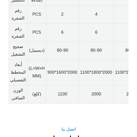
رقم
PCS
2
4
4
الشفرة
رقم
PCS
6
6
6
الشفرة
ضجيج
80-90
80-90
80-90
(ديسيبل)
التشغيل
أبعاد
(L×W×H
1100*2000
1100*1800*2000
900*1600*2000
المخطط
MM)
التفصيلي
الوزن
2500
2000
1100
(كلغ)
الصافي
اتصل بنا