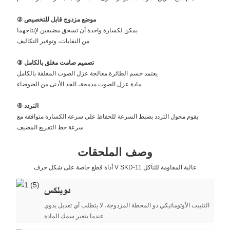
② موضع مزدوج قابل للتخصيص
يمكن لكسارة واحدة أن تسحق مضيفين لإنتاجهما
من النفايات، وتوفير التكاليف
③ تصميم صامت مغلق بالكامل
يعتمد جسم الطائرة معالجة عزل الصوت المغلقة بالكامل
مادة عزل الصوت مدمجة، الحد الأدنى من الضوضاء
④ التردد
يقوم محول التردد بضبط السرعة للحفاظ على سرعة الكسارة متوافقة مع
سرعة خط التفريغ المضيف
وصف الملحقات
أداة قطع خاصة على شكل حرف V SKD-11 عالية المقاومة للتآكل
دوبلكس
التثبيت الأوتوماتيكي ذو المحطة المزدوجة، لا يتطلب أي تعديل يدوي
عندما يتغير سمك المادة