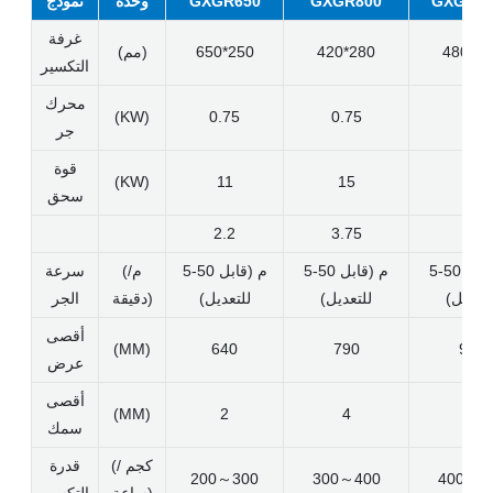
GXGR10
GXGR800
GXGR650
وحدة
نموذج
غرفة
480*33
420*280
650*250
(مم)
التكسير
محرك
(KW)
0.75
0.75
1.5
جر
قوة
(KW)
11
15
22
سحق
2.2
3.75
4
5-50 م (قابل
5-50 م (قابل
5-50 م (قابل
(م/
سرعة
لتعديل)
للتعديل)
للتعديل)
دقيقة)
الجر
أقصى
(MM)
640
790
980
عرض
أقصى
(MM)
2
4
6
سمك
(كجم /
قدرة
200～300
300～400
400～6
ساعة)
التكسير