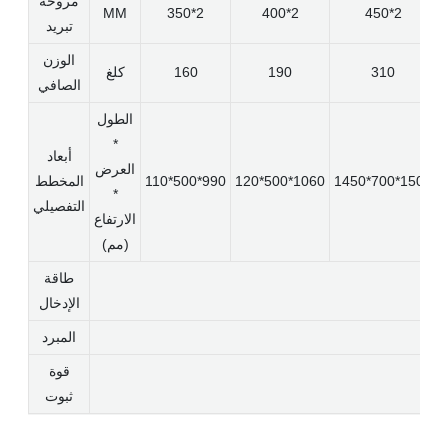
مروحة
MM
350*2
400*2
450*2
تبريد
الوزن
310
190
160
كلغ
الصافي
الطول
*
أبعاد
العرض
1450*700*1500
120*500*1060
110*500*990
المخطط
*
التفصيلي
الارتفاع
(مم)
طاقة
3P-
الإدخال
المبرد
قوة
ثبوت