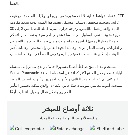
الصدأ.
اعتماد ضواغط عالية الأداء مستوردة من أوروبا والولايات المتحدة، مع قيمة EER
عالية، وضجيج منخفض وتشغيل مستقر. يعتمد هذا المنتج لوحة تحكم مقاومة
للماء والغبار تعمل باللمس، ودرجة حرارة التبريد قابلة للتعديل من 3 إلى 30
درجة مئوية. ينتمي المقاول إلى سلسلة شنايدر الفرنسية. يعتمد نظام التحكم
تصميمًا معياريًا ومجهزًا بأجهزة حماية متعددة مثل حماية النظام من الأحماض
والقلويات، وحماية التيار الزائد، وحماية الجهد العالي والمنخفض، وحماية تأخير
الوقت. إذا كان هناك خطأ، فسيتم إنذاره وعرض الخطأ في الوقت المناسب.
يستخدم هذا المنتج ضاغطًا أصليًا مستوردًا جديدًا، والذي ينتمي إلى سلسلة
Sanyo Panasonic اليابانية، مما يجعل المنتج أكثر كفاءة في استخدام الطاقة.
المكثف تم اعتماد تصميم الغلاف والأنبوب العمودي، وأنبوب النحاس المبخر
يستخدم أنبوب نحاسي ملولب داخليًا عالي الكفاءة، والذي يمكنه تحسين التأثير
الحراري بشكل فعال وسهل التنظيف أيضًا.
ثلاثة أوضاع للمبخر
مناسبة لأغراض التبريد المختلفة للمعدات