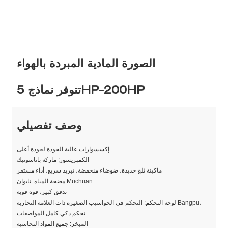
الصورة المادية المبردة بالهواء
تتوفر نماذج 5HP-200HP
وصف تفصيلي
إكسسوارات عالية الجودة لجودة أعلى
الكمبريسور: ماركة باناسونيك
ماكينة ثلج جديدة، ضوضاء منخفضة، تبريد سريع، أداء مستقر
مضخة المياه: تايوان Muchuan
تدفق كبير، قوة قوية
لوحة التحكم: التحكم في الحواسيب الصغيرة ذات العلامة التجارية Bangpu،
تحكم ذكي كامل المواصفات
المبخر: جميع المواد النحاسية