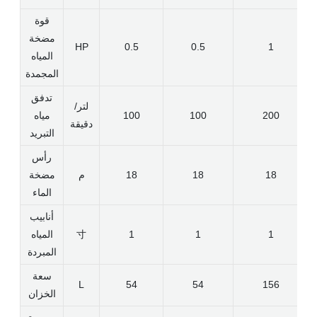
قوة
مضخة
HP
0.5
0.5
1
المياه
المجمدة
تدفق
لتر/
200
100
100
مياه
دقيقة
التبريد
رأس
18
18
18
م
مضخة
الماء
أنابيب
1
1
1
寸
المياه
المبردة
سعة
L
54
54
156
الخزان