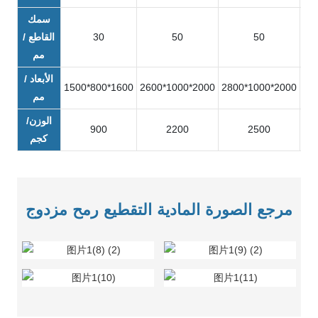
سمك
50
50
30
القاطع /
مم
الأبعاد /
1500*800*1600
2600*1000*2000
2800*1000*2000
32
مم
الوزن/
900
2200
2500
كجم
مرجع الصورة المادية التقطيع رمح مزدوج