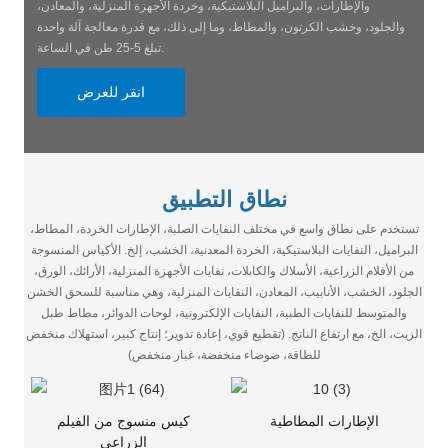
والإطارات، والبراميل البلاستيكية، وخردة الأجهزة المنزلية، والمعادن،
والجلود، وخشب الكرتون، والمطاط، وما إلى ذلك، مع قدرة معالجة آلة واحدة
تبلغ 5-25 طن في الساعة.
انقر للعرض
نطاق التطبيق
تستخدم على نطاق واسع في مختلف النفايات الصلبة، الإطارات الخردة، المطاط،
البراميل، النفايات البلاستيكية، الخردة المعدنية، الخشب، إلخ. الأكياس المنسوجة
من الأفلام الزراعية، الأسلاك والكابلات، نفايات الأجهزة المنزلية، الأرائك، الورق،
الجلود، الخشب، الأنابيب، المعادن، النفايات المنزلية، وهي مناسبة للسحق الخشن
والمتوسط ​​للنفايات الطبية، النفايات الإلكترونية، لوحات الدوائر، مطاط طبل
الزيت، الخ، مع ارتفاع الناتج. (تقطيع قوي، إعادة تدوير؛ إنتاج كبير، استهلاك منخفض
للطاقة، ضوضاء منخفضة، غبار منخفض)
الإطارات المطاطية
كيس منسوج من الفيلم
الزراعي