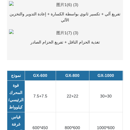
تفريغ آلي + تكسير ثانوي بواسطة الكسارة + إعادة التدوير والتخزين
الآلي
تغذية الحزام الناقل + تفريغ الحزام الصادر
GX-1000
GX-800
GX-600
نموذج
قوة
المحرك
7.5+7.5
22+22
30+30
الرئيسي/
كيلوواط
قياس
غرفة
600*450
800*600
1000*600