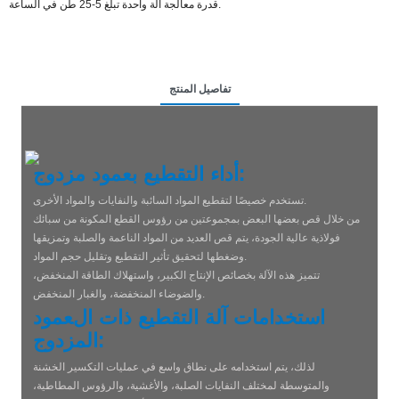
قدرة معالجة آلة واحدة تبلغ 5-25 طن في الساعة.
تفاصيل المنتج
أداء التقطيع بعمود مزدوج:
تستخدم خصيصًا لتقطيع المواد السائبة والنفايات والمواد الأخرى.
من خلال قص بعضها البعض بمجموعتين من رؤوس القطع المكونة من سبائك
فولاذية عالية الجودة، يتم قص العديد من المواد الناعمة والصلبة وتمزيقها
وضغطها لتحقيق تأثير التقطيع وتقليل حجم المواد.
تتميز هذه الآلة بخصائص الإنتاج الكبير، واستهلاك الطاقة المنخفض،
والضوضاء المنخفضة، والغبار المنخفض.
استخدامات آلة التقطيع ذات العمود
المزدوج:
لذلك، يتم استخدامه على نطاق واسع في عمليات التكسير الخشنة
والمتوسطة لمختلف النفايات الصلبة، والأغشية، والرؤوس المطاطية،