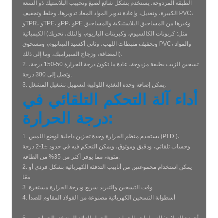
الطبقة المزدوجة. يستخدم بشكل شائع لصبغ وتحبيب البلاستيك ذو السعة
الكبيرة، وتعديل، وإعادة تدوير المواد المعاد تدويرها، وخلط وتجفيف PVC،
وTPR، وTPE، وPP، وPE وغيرها من المساحيق البلاستيكية والمساحيق
الكيميائية (مثل: كربونات الكالسيوم، وكبريتات الباريوم، والتلك، تحريك
وتجفيف مثبطات اللهب، وثاني أكسيد التيتانيوم، ومسحوق PVC، والمواد
المضافة، وزجاج السيراميك، وما إلى ذلك).
2. تسخين الزيت بطبقة مزدوجة، عادة ما تكون درجة الحرارة 50-150 درجة،
وتصل إلى 300 درجة.
3. يمكن إضافة وحدة التغذية اللولبية لتسهيل تشغيل المشغل.
أداء آلة التحكم التلقائي في
درجة الحرارة:
1. يستخدم منظم الحرارة وحدة تخزين داخلية لوضع اللمس (P.I.D.)،
وحساب تلقائي، ودقيق وموثوق، ويمكن التحكم فيه في حدود ±1-2 درجة
مئوية، مما يوفر أكثر من 35% من الطاقة.
2. يمكن استخدام مجموعتين من أنابيب التدفئة الكهربائية بشكل فردي أو
معًا
3. وقت التسخين والتبريد سريع ودرجة الحرارة مستقرة
4. أسطوانة التسخين الكهربائية مصنوعة من الفولاذ المقاوم للصدأ