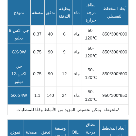
نطاق
أبعاد المخطط
وظيفة
درجة
ماء
تدفق
مضخة
نموذج
التفصيلي
التدفئة
حرارة
50-
جي اكس-6
850*300*600
ماء
6
40
0.37
120℃
دبليو
50-
850*300*600
ماء
9
90
0.75
GX-9W
120℃
جي
50-
850*300*600
ماء
12
90
0.75
اكس-12
120℃
دبليو
50-
950*300*850
ماء
24
140
1.1
GX-24W
120℃
ملحوظة: يمكن تخصيص المزيد من الأنماط وفقًا للمتطلبات!
نطاق
أبعاد المخطط
وظيفة
درجة
OIL
تدفق
مضخة
نموذج
التفصيلي
التدفئة