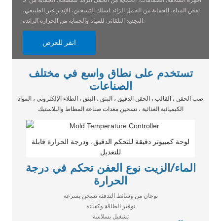
5. أجهزة السلامة: الصمامات، الحماية من الحمل الزائد للمضخة، الحماية من
نقص المياه، الحماية من الحمل الزائد لسلك التسخين، الإنذار غير الطبيعي،
التجديد التلقائي للمياه والحماية من الحرارة الزائدة.
انقر للعرض
تستخدم على نطاق واسع في مختلف
الصناعات
صب الحقن ، القالب ، الحقن الدقيق ، البثق ، البثق ، الطلاء الإلكتروني ، المواد
الكيميائية الغذائية ، تسخين معدات صناعة المطاط والبلاستيك
لوحة كمبيوتر دقيقة للتحكم الدقيق، ودرجة الحرارة قابلة
للتعديل
الماء/الزيت نوع العفن تحكم في درجة
الحرارة
نوعان من وسائط التدفئة تسخن بسرعة
توفير الطاقة وكفاءة
تشغيل بسلاسة