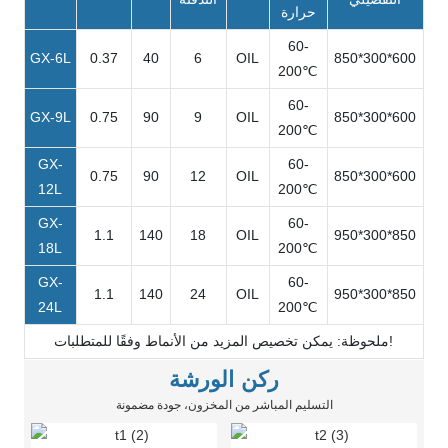
حرارة
60-
GX-6L
0.37
40
6
OIL
850*300*600
200℃
60-
GX-9L
0.75
90
9
OIL
850*300*600
200℃
GX-
60-
0.75
90
12
OIL
850*300*600
12L
200℃
GX-
60-
1.1
140
18
OIL
950*300*850
18L
200℃
GX-
60-
1.1
140
24
OIL
950*300*850
24L
200℃
ملحوظة: يمكن تخصيص المزيد من الأنماط وفقًا للمتطلبات!
ركن الورشة
التسليم المباشر من المخزون، جودة مضمونة