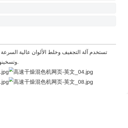
تستخدم آلة التجفيف وخلط الألوان عالية السرعة 
وتسخينها بسرعة عالية، بحيث يتم خلط المواد و يتبخر الماء بسرعة من أنبوب العادم لتحقيق غرض التجفيف. التأثير مثالي.